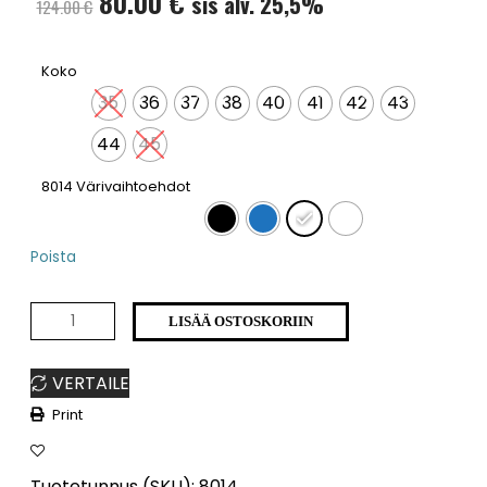
Alkuperäinen
Nykyinen
80.00
€
sis alv. 25,5%
124.00
€
hinta
hinta
Koko
oli:
on:
35
36
37
38
40
41
42
43
124.00 €.
80.00 €.
44
45
: Valkoinen
8014 Värivaihtoehdot
Poista
8014
LISÄÄ OSTOSKORIIN
Poistoerä
VERTAILE
määrä
Print
Tuotetunnus (SKU):
8014