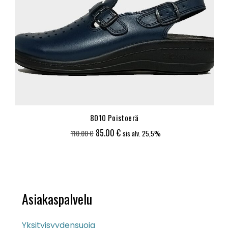
8010 Poistoerä
Alkuperäinen
Nykyinen
85.00
€
110.00
€
sis alv. 25,5%
hinta
hinta
oli:
on:
110.00 €.
85.00 €.
Asiakaspalvelu
Yksityisyydensuoja