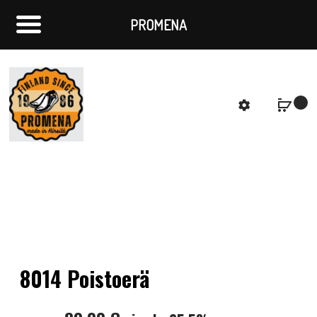
PROMENA
f
S
8014 Poistoerä