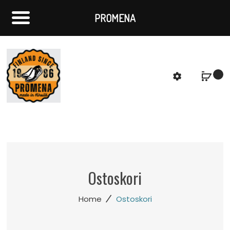
PROMENA
f
S
Ostoskori
/
Home
Ostoskori