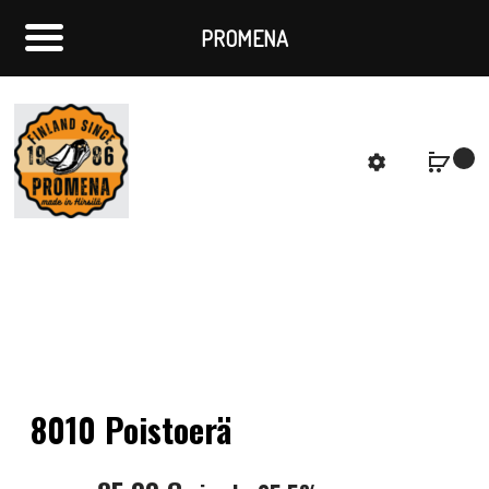
PROMENA
f
S
8010 Poistoerä