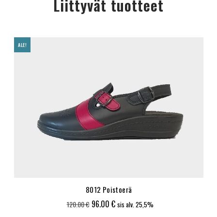
Liittyvät tuotteet
ALE!
8012 Poistoerä
Alkuperäinen
Nykyinen
96.00
€
120.00
€
sis alv. 25,5%
hinta
hinta