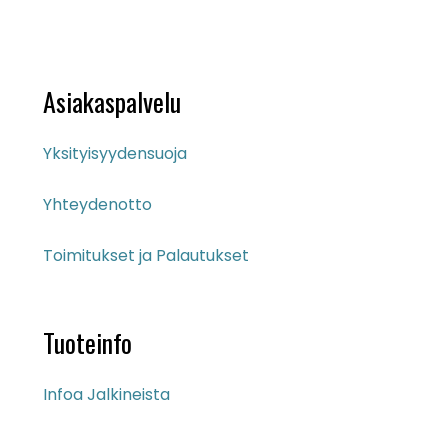
oli:
on:
120.00 €.
96.00 €.
Asiakaspalvelu
Yksityisyydensuoja
Yhteydenotto
Toimitukset ja Palautukset
Tuoteinfo
Infoa Jalkineista