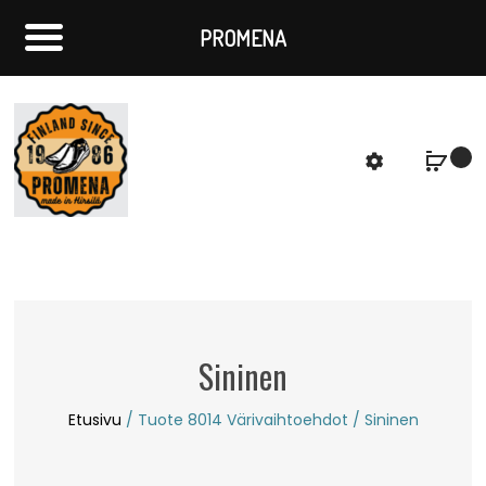
PROMENA
f
S
Sininen
Etusivu
/ Tuote 8014 Värivaihtoehdot / Sininen