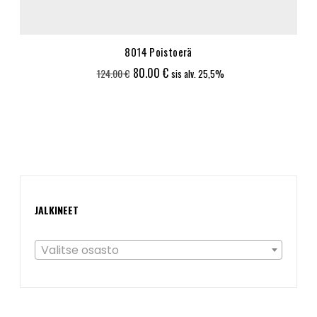
8014 Poistoerä
Alkuperäinen
Nykyinen
80.00
€
124.00
€
sis alv. 25,5%
hinta
hinta
oli:
on:
124.00 €.
80.00 €.
JALKINEET
Valitse osasto