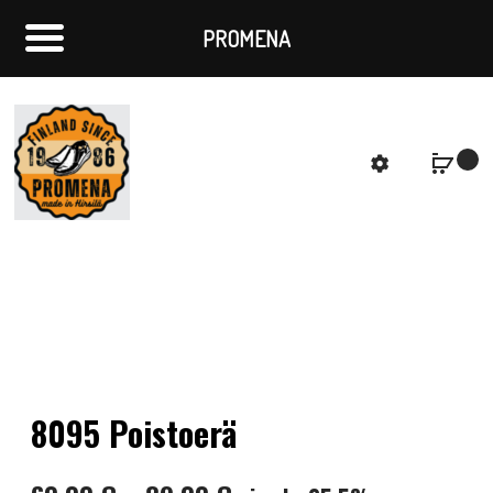
PROMENA
f
S
8095 Poistoerä