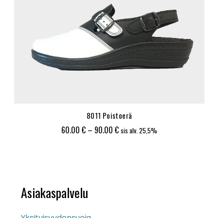
8011 Poistoerä
Hintaluokka:
60.00
€
–
90.00
€
sis alv. 25,5%
60.00 €
-
90.00 €
Asiakaspalvelu
Yksityisyydensuoja