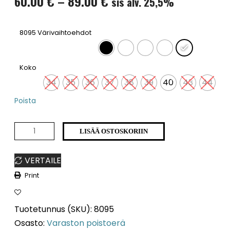
Hintaluokka:
60.00
€
–
89.00
€
sis alv. 25,5%
60.00 €
: Vihreä-Musta
8095 Värivaihtoehdot
-
89.00 €
Koko
34
35
36
37
38
39
40
43
44
Poista
8095
LISÄÄ OSTOSKORIIN
Poistoerä
VERTAILE
määrä
Print
Tuotetunnus (SKU):
8095
Osasto:
Varaston poistoerä