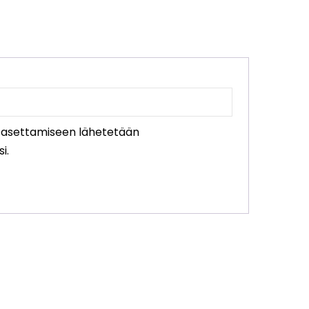
an
n asettamiseen lähetetään
i.