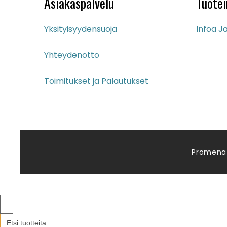
Asiakaspalvelu
Tuotei
Yksityisyydensuoja
Infoa Ja
Yhteydenotto
Toimitukset ja Palautukset
Promena
Search
for: