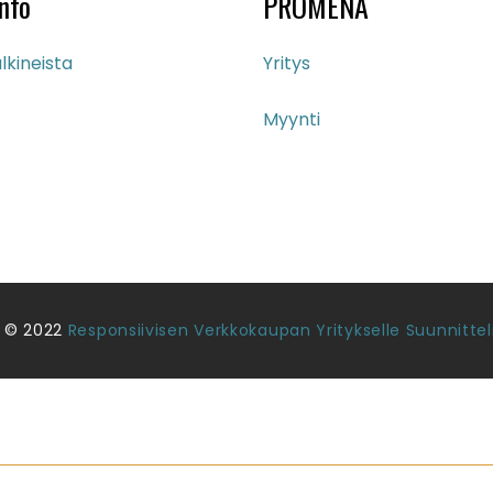
nfo
PROMENA
lkineista
Yritys
Myynti
 © 2022
Responsiivisen Verkkokaupan Yritykselle Suunnittel