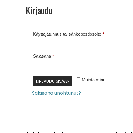
Kirjaudu
Vaaditaan
Käyttäjätunnus tai sähköpostiosoite
*
Vaaditaan
Salasana
*
Muista minut
KIRJAUDU SISÄÄN
Salasana unohtunut?