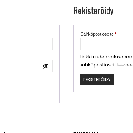
Rekisteröidy
Vaadita
Sähköpostiosoite
*
Linkki uuden salasana
sähköpostiosoitteesees
REKISTERÖIDY