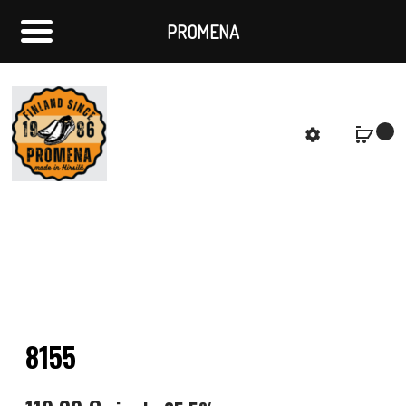
PROMENA
f
S
8155