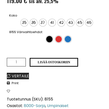
119.00
€
sis alv. 25,5%
Koko
35
36
37
41
42
43
45
46
8155 Värivaihtoehdot
8155
LISÄÄ OSTOSKORIIN
määrä
VERTAILE
Print
Tuotetunnus (SKU):
8155
Osastot:
8000-Sarja
,
Umpinaiset