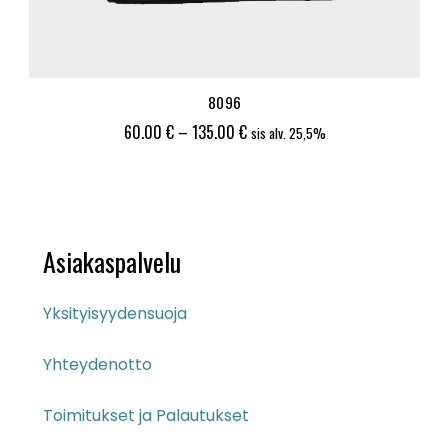
8096
Hintaluokka:
60.00
€
–
135.00
€
sis alv. 25,5%
60.00 €
-
135.00 €
Asiakaspalvelu
Yksityisyydensuoja
Yhteydenotto
Toimitukset ja Palautukset