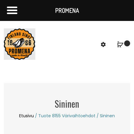
PROMENA
f
S
Sininen
Etusivu
/ Tuote 8155 Värivaihtoehdot / Sininen