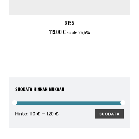
8155
119.00
€
sis alv. 25,5%
SUODATA HINNAN MUKAAN
Hinta:
110 €
—
120 €
Minimi
Maksim
SUODATA