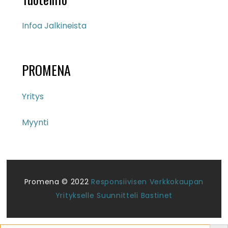
Infoa Jalkineista
PROMENA
Yritys
Myynti
Promena © 2022
Responsiivisen Verkkokaupan
Yritykselle Suunnitteli Bastinet
Search But
Search