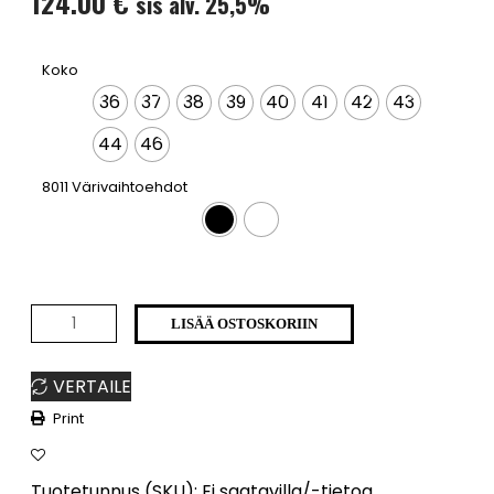
124.00
€
sis alv. 25,5%
Koko
36
37
38
39
40
41
42
43
44
46
8011 Värivaihtoehdot
8011
LISÄÄ OSTOSKORIIN
määrä
VERTAILE
Print
Tuotetunnus (SKU):
Ei saatavilla/-tietoa