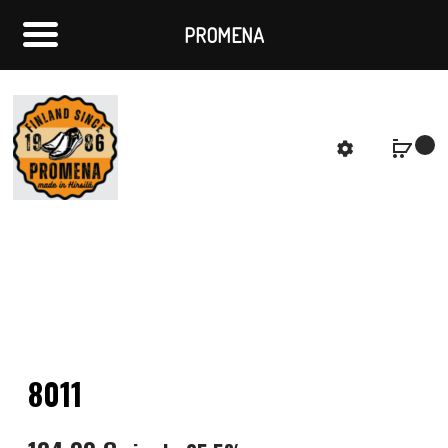
PROMENA
f
S
8011