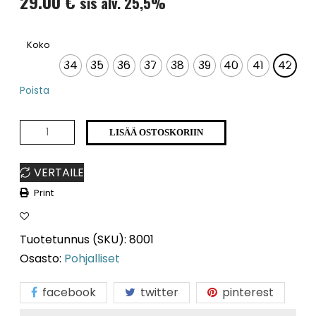
29.00
€
sis alv. 25,5%
: 42
Koko
34
35
36
37
38
39
40
41
42
Poista
8001
LISÄÄ OSTOSKORIIN
määrä
VERTAILE
Print
Tuotetunnus (SKU):
8001
Osasto:
Pohjalliset
facebook
twitter
pinterest