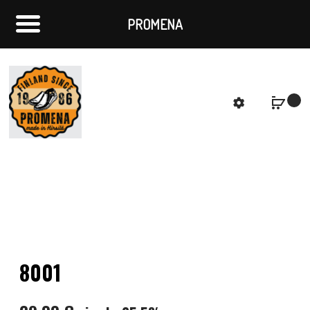
PROMENA
f
S
8001