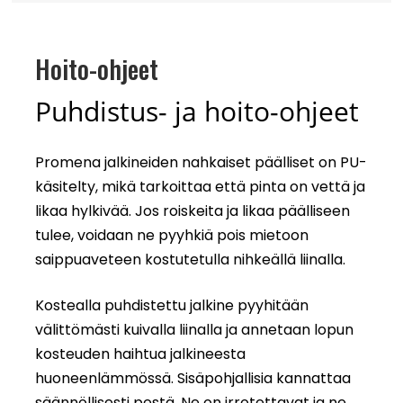
Hoito-ohjeet
Puhdistus- ja hoito-ohjeet
Promena jalkineiden nahkaiset päälliset on PU-
käsitelty, mikä tarkoittaa että pinta on vettä ja
likaa hylkivää. Jos roiskeita ja likaa päälliseen
tulee, voidaan ne pyyhkiä pois mietoon
saippuaveteen kostutetulla nihkeällä liinalla.
Kostealla puhdistettu jalkine pyyhitään
välittömästi kuivalla liinalla ja annetaan lopun
kosteuden haihtua jalkineesta
huoneenlämmössä. Sisäpohjallisia kannattaa
säännöllisesti pestä. Ne on irrotettavat ja ne