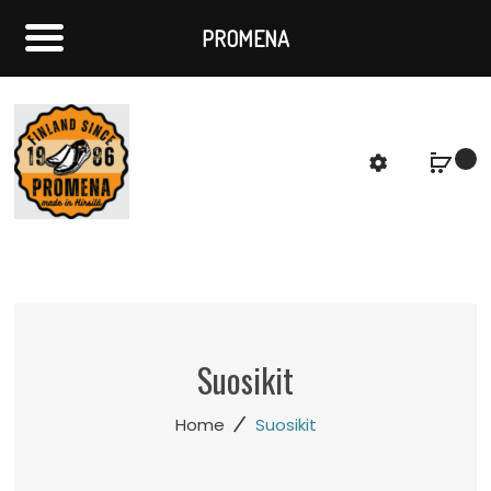
PROMENA
f
S
Suosikit
/
Home
Suosikit