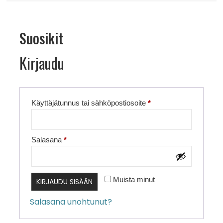
Suosikit
Kirjaudu
Vaaditaan
Käyttäjätunnus tai sähköpostiosoite
*
Vaaditaan
Salasana
*
Muista minut
KIRJAUDU SISÄÄN
Salasana unohtunut?