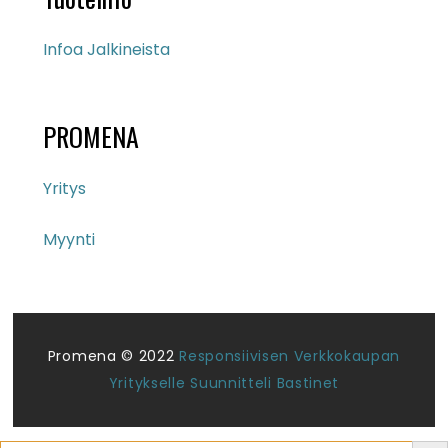
Infoa Jalkineista
PROMENA
Yritys
Myynti
Promena © 2022
Responsiivisen Verkkokaupan
Yritykselle Suunnitteli Bastinet
Search But
Search