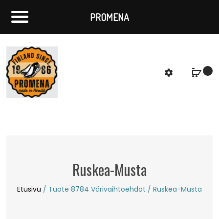
PROMENA
f
S
Ruskea-Musta
Etusivu
/ Tuote 8784 Värivaihtoehdot / Ruskea-Musta