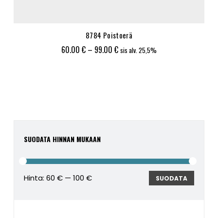
8784 Poistoerä
Hintaluokka:
60.00
€
–
99.00
€
sis alv. 25,5%
60.00 €
-
99.00 €
SUODATA HINNAN MUKAAN
Hinta:
60 €
—
100 €
Minimi
Maksim
SUODATA