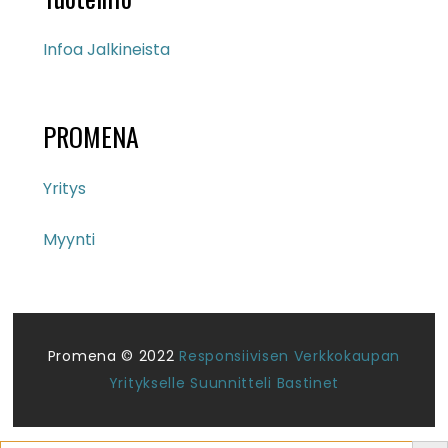
Infoa Jalkineista
PROMENA
Yritys
Myynti
Promena © 2022
Responsiivisen Verkkokaupan
Yritykselle Suunnitteli Bastinet
Search But
Search