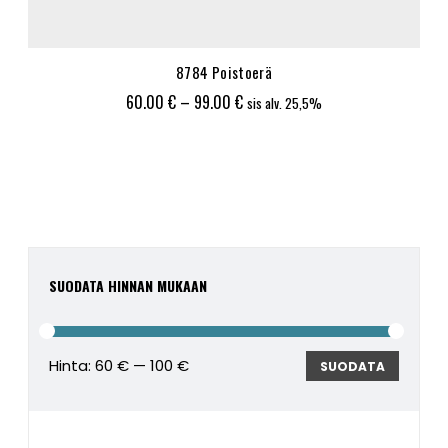
8784 Poistoerä
Hintaluokka:
60.00
€
–
99.00
€
sis alv. 25,5%
60.00 €
-
99.00 €
SUODATA HINNAN MUKAAN
Hinta:
60 €
—
100 €
Minimi
Maksim
SUODATA