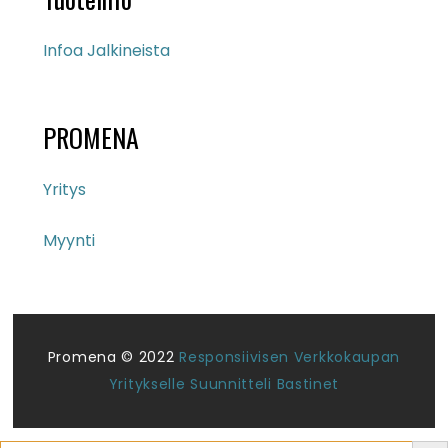
Infoa Jalkineista
PROMENA
Yritys
Myynti
Promena © 2022
Responsiivisen Verkkokaupan
Yritykselle Suunnitteli Bastinet
Search But
Search