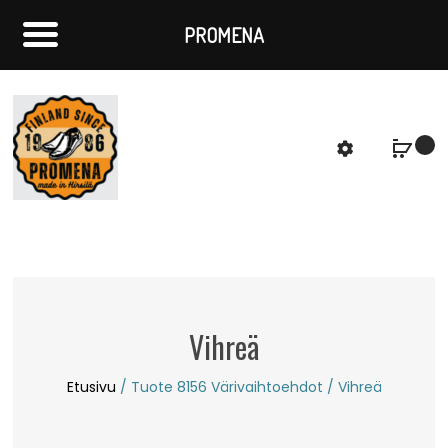
PROMENA
f
S
Vihreä
Etusivu
/ Tuote 8156 Värivaihtoehdot / Vihreä