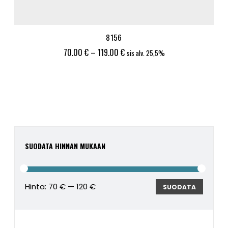
8156
Hintaluokka:
70.00
€
–
119.00
€
sis alv. 25,5%
70.00 €
-
119.00 €
SUODATA HINNAN MUKAAN
Hinta:
70 €
—
120 €
Minimi
Maksim
SUODATA