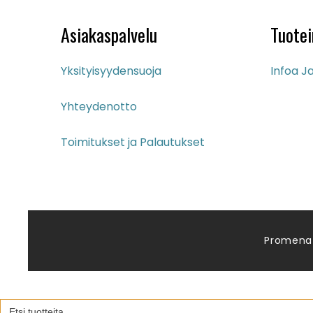
Asiakaspalvelu
Tuotei
Yksityisyydensuoja
Infoa Ja
Yhteydenotto
Toimitukset ja Palautukset
Promena
Search