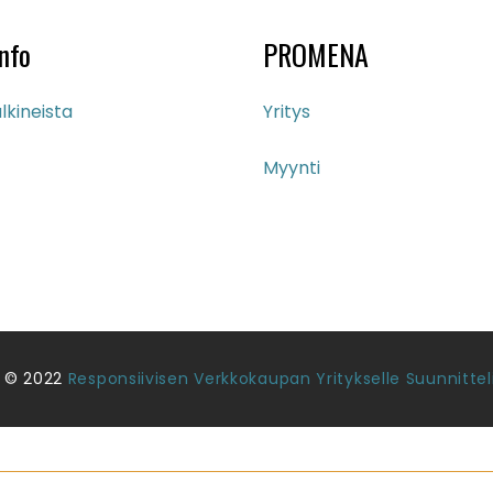
nfo
PROMENA
lkineista
Yritys
Myynti
 © 2022
Responsiivisen Verkkokaupan Yritykselle Suunnittel