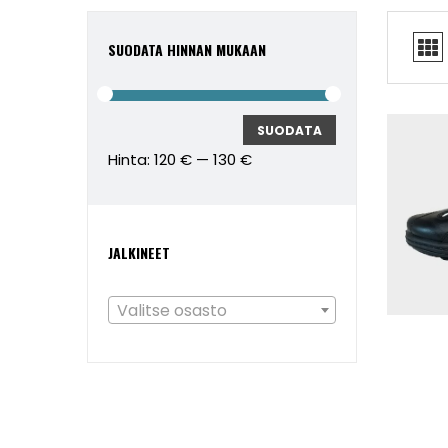
SUODATA HINNAN MUKAAN
Minimihinta
Maksimihinta
SUODATA
Hinta:
120 €
—
130 €
JALKINEET
Valitse osasto