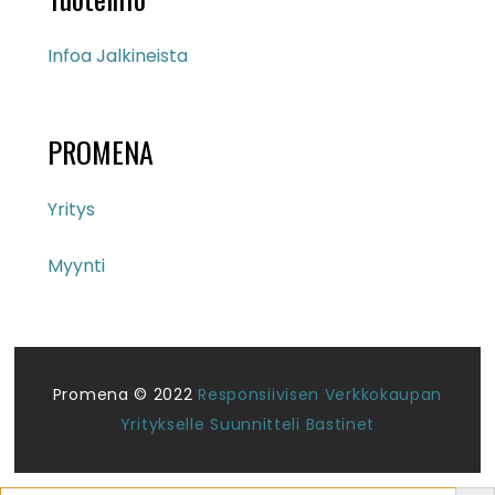
Infoa Jalkineista
PROMENA
Yritys
Myynti
Promena © 2022
Responsiivisen Verkkokaupan
Yritykselle Suunnitteli Bastinet
Search But
Search