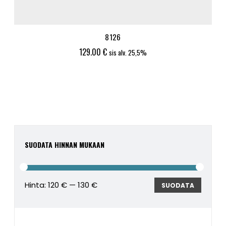
8126
129.00
€
sis alv. 25,5%
SUODATA HINNAN MUKAAN
Hinta:
120 €
—
130 €
Minimi
Maksim
SUODATA