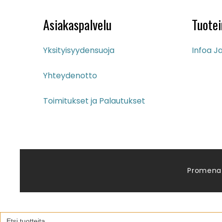
Asiakaspalvelu
Tuotei
Yksityisyydensuoja
Infoa Ja
Yhteydenotto
Toimitukset ja Palautukset
Promena
Search