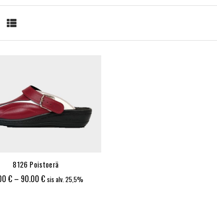
8126 Poistoerä
Hintaluokka:
.00
€
–
90.00
€
sis alv. 25,5%
80.00 €
-