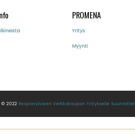
90.00 €
nfo
PROMENA
lkineista
Yritys
Myynti
 © 2022
Responsiivisen Verkkokaupan Yritykselle Suunnittel