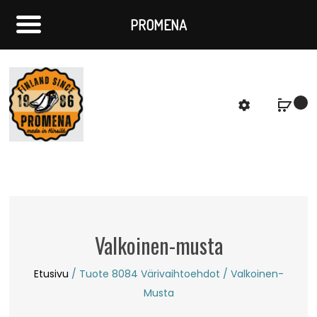
PROMENA
f
S
Valkoinen-musta
Etusivu
/ Tuote 8084 Värivaihtoehdot / Valkoinen-
Musta