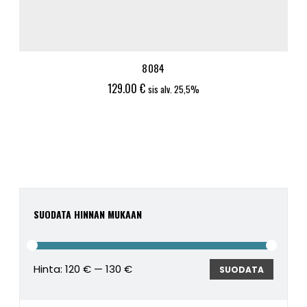
8084
129.00
€
sis alv. 25,5%
SUODATA HINNAN MUKAAN
Hinta:
120 €
—
130 €
Minimi
Maksim
SUODATA