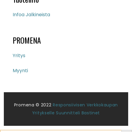
Infoa Jalkineista
PROMENA
Yritys
Myynti
Promena © 2022
Responsiivisen Verkkokaupan
Yritykselle Suunnitteli Bastinet
Search But
Search