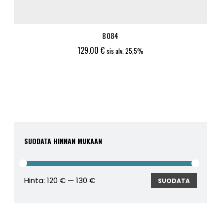
8084
129.00
€
sis alv. 25,5%
SUODATA HINNAN MUKAAN
Hinta:
120 €
—
130 €
Minimi
Maksim
SUODATA