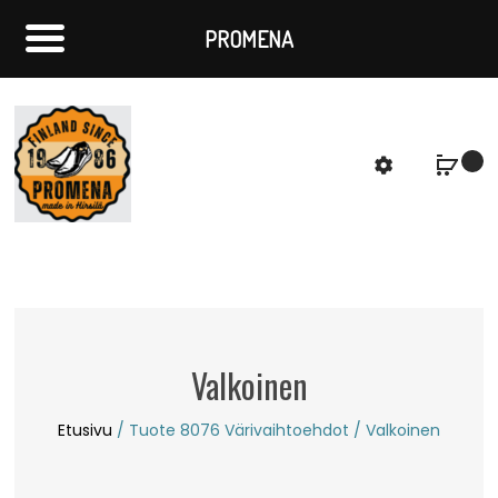
PROMENA
f
S
Valkoinen
Etusivu
/ Tuote 8076 Värivaihtoehdot / Valkoinen