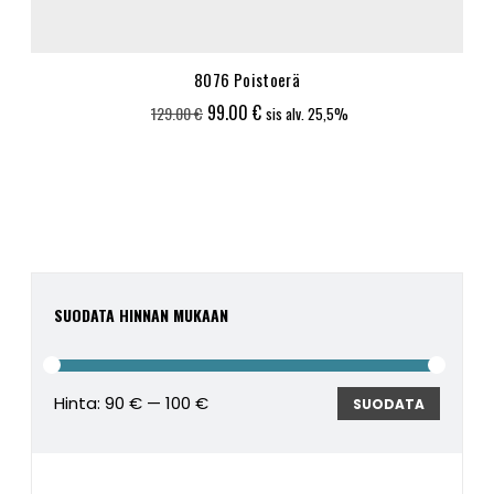
8076 Poistoerä
Alkuperäinen
Nykyinen
99.00
€
129.00
€
sis alv. 25,5%
hinta
hinta
oli:
on:
129.00 €.
99.00 €.
SUODATA HINNAN MUKAAN
Hinta:
90 €
—
100 €
Minimi
Maksim
SUODATA