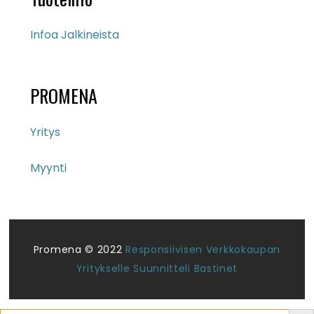
Infoa Jalkineista
PROMENA
Yritys
Myynti
Promena © 2022
Responsiivisen Verkkokaupan
Yritykselle Suunnitteli Bastinet
Search But
Search