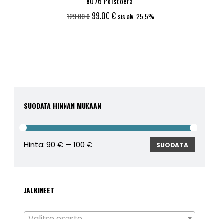
8076 Poistoerä
Alkuperäinen
Nykyinen
99.00
€
129.00
€
sis alv. 25,5%
hinta
hinta
oli:
on:
129.00 €.
99.00 €.
SUODATA HINNAN MUKAAN
Hinta:
90 €
—
100 €
Minimi
Maksim
SUODATA
JALKINEET
Valitse osasto