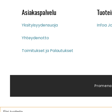
Asiakaspalvelu
Tuotei
Yksityisyydensuoja
Infoa Ja
Yhteydenotto
Toimitukset ja Palautukset
Promena
Search