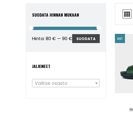
SUODATA HINNAN MUKAAN
Hinta:
80 €
—
90 €
Minimihinta
Maksimihinta
SUODATA
ALE!
JALKINEET
Valitse osasto
1