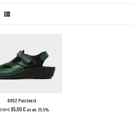
8052 Poistoerä
Alkuperäinen
Nykyinen
85.00
€
10.00
€
sis alv. 25,5%
hinta
hinta
oli:
on: