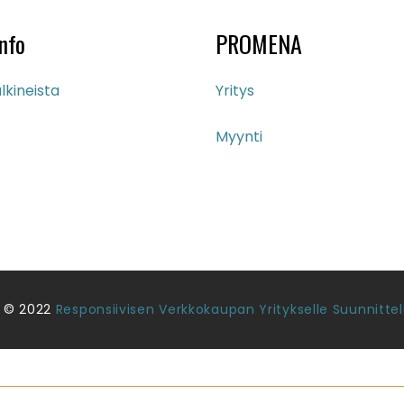
110.00 €.
85.00 €.
nfo
PROMENA
lkineista
Yritys
Myynti
 © 2022
Responsiivisen Verkkokaupan Yritykselle Suunnittel