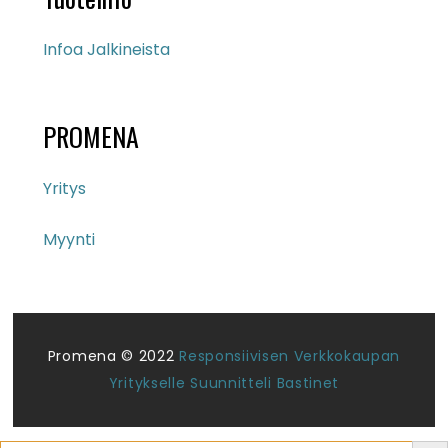
Infoa Jalkineista
PROMENA
Yritys
Myynti
Promena © 2022
Responsiivisen Verkkokaupan
Yritykselle Suunnitteli Bastinet
Search But
Search