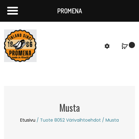
PROMENA
f
S
Musta
Etusivu
/ Tuote 8052 Värivaihtoehdot / Musta