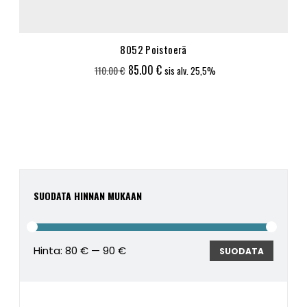
8052 Poistoerä
Alkuperäinen
Nykyinen
85.00
€
110.00
€
sis alv. 25,5%
hinta
hinta
oli:
on:
110.00 €.
85.00 €.
SUODATA HINNAN MUKAAN
Hinta:
80 €
—
90 €
Minimi
Maksim
SUODATA