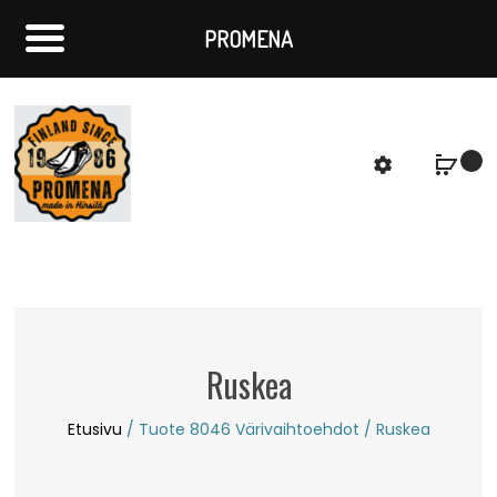
PROMENA
f
S
Ruskea
Etusivu
/ Tuote 8046 Värivaihtoehdot / Ruskea