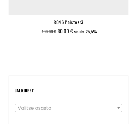
8046 Poistoerä
Alkuperäinen
Nykyinen
80.00
€
100.00
€
sis alv. 25,5%
hinta
hinta
oli:
on:
100.00 €.
80.00 €.
JALKINEET
Valitse osasto