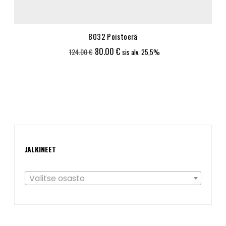
8032 Poistoerä
Alkuperäinen
Nykyinen
80.00
€
124.00
€
sis alv. 25,5%
hinta
hinta
oli:
on:
124.00 €.
80.00 €.
JALKINEET
Valitse osasto