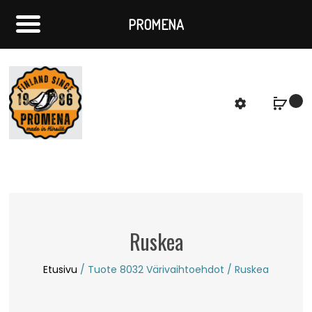
PROMENA
f
S
Ruskea
Etusivu
/ Tuote 8032 Värivaihtoehdot / Ruskea