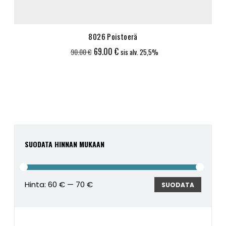
8026 Poistoerä
Alkuperäinen
Nykyinen
69.00
€
90.00
€
sis alv. 25,5%
hinta
hinta
oli:
on:
90.00 €.
69.00 €.
SUODATA HINNAN MUKAAN
Hinta:
60 €
—
70 €
Minimi
Maksim
SUODATA