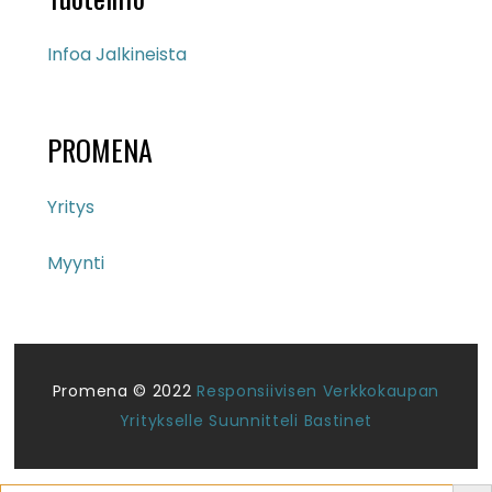
Infoa Jalkineista
PROMENA
Yritys
Myynti
Promena © 2022
Responsiivisen Verkkokaupan
Yritykselle Suunnitteli Bastinet
Search But
Search