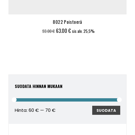
8022 Poistoerä
Alkuperäinen
Nykyinen
63.00
€
93.00
€
sis alv. 25,5%
hinta
hinta
oli:
on:
93.00 €.
63.00 €.
SUODATA HINNAN MUKAAN
Hinta:
60 €
—
70 €
Minimi
Maksim
SUODATA