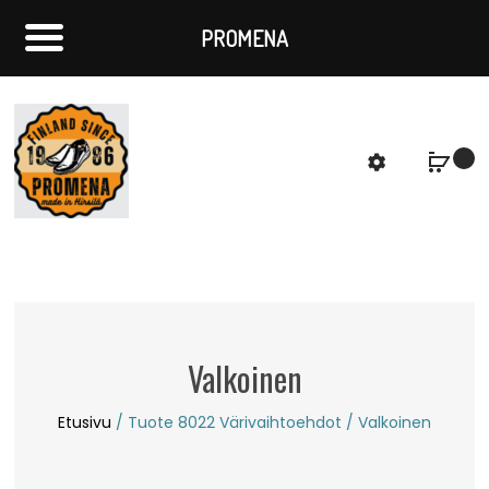
PROMENA
f
S
Valkoinen
Etusivu
/ Tuote 8022 Värivaihtoehdot / Valkoinen