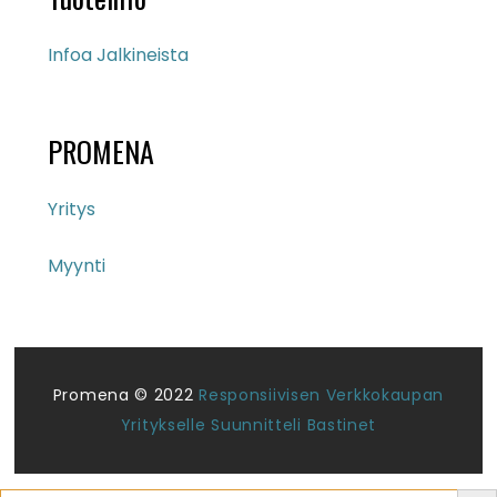
Infoa Jalkineista
PROMENA
Yritys
Myynti
Promena © 2022
Responsiivisen Verkkokaupan
Yritykselle Suunnitteli Bastinet
Search But
Search