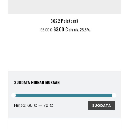
8022 Poistoerä
Alkuperäinen
Nykyinen
63.00
€
93.00
€
sis alv. 25,5%
hinta
hinta
oli:
on:
93.00 €.
63.00 €.
SUODATA HINNAN MUKAAN
Hinta:
60 €
—
70 €
Minimi
Maksim
SUODATA