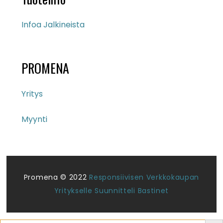
Infoa Jalkineista
PROMENA
Yritys
Myynti
Promena © 2022
Responsiivisen Verkkokaupan
Yritykselle Suunnitteli Bastinet
Search But
Search