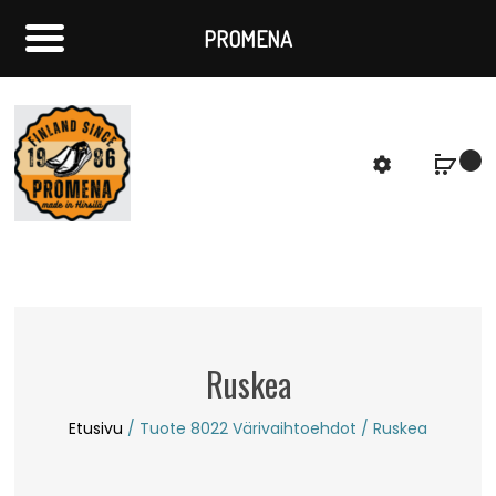
PROMENA
f
S
Ruskea
Etusivu
/ Tuote 8022 Värivaihtoehdot / Ruskea