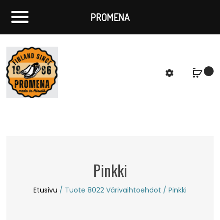
PROMENA
f
S
Pinkki
Etusivu
/ Tuote 8022 Värivaihtoehdot / Pinkki