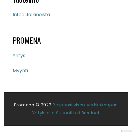
Infoa Jalkineista
PROMENA
Yritys
Myynti
Promena © 2022
Responsiivisen Verkkokaupan
Yritykselle Suunnitteli Bastinet
Search But
Search