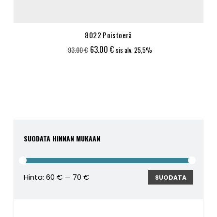
8022 Poistoerä
Alkuperäinen
Nykyinen
63.00
€
93.00
€
sis alv. 25,5%
hinta
hinta
oli:
on:
93.00 €.
63.00 €.
SUODATA HINNAN MUKAAN
Hinta:
60 €
—
70 €
Minimi
Maksim
SUODATA