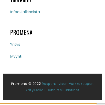
Infoa Jalkineista
PROMENA
Yritys
Myynti
Promena © 2022
Responsiivisen Verkkokaupan
Yritykselle Suunnitteli Bastinet
Search But
Search