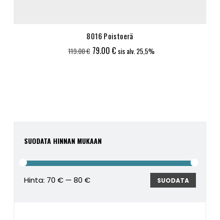
8016 Poistoerä
Alkuperäinen
Nykyinen
79.00
€
119.00
€
sis alv. 25,5%
hinta
hinta
oli:
on:
119.00 €.
79.00 €.
SUODATA HINNAN MUKAAN
Hinta:
70 €
—
80 €
Minimi
Maksim
SUODATA