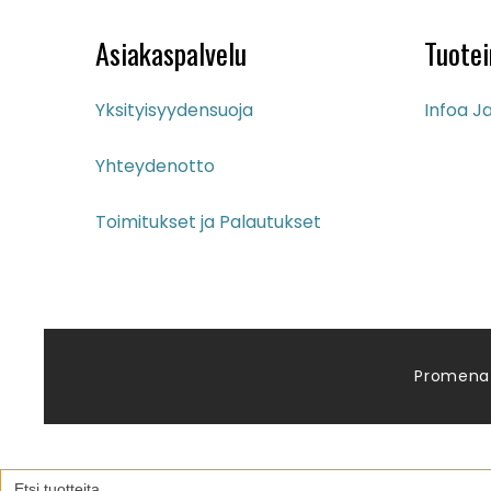
Asiakaspalvelu
Tuotei
Yksityisyydensuoja
Infoa Ja
Yhteydenotto
Toimitukset ja Palautukset
Promena
Search