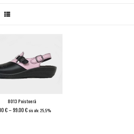
8013 Poistoerä
Hintaluokka:
.00
€
–
99.00
€
sis alv. 25,5%
65.00 €
-