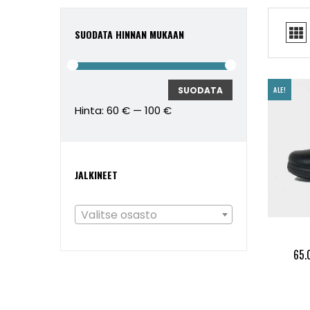
SUODATA HINNAN MUKAAN
Minimihinta
Maksimihinta
SUODATA
ALE!
Hinta:
60 €
—
100 €
JALKINEET
Valitse osasto
65