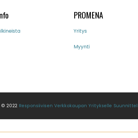
99.00 €
nfo
PROMENA
lkineista
Yritys
Myynti
 © 2022
Responsiivisen Verkkokaupan Yritykselle Suunnittel