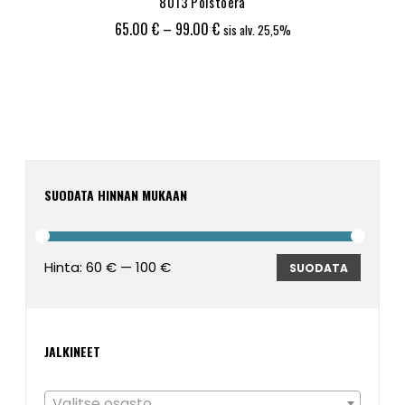
8013 Poistoerä
Hintaluokka:
65.00
€
–
99.00
€
sis alv. 25,5%
65.00 €
-
99.00 €
SUODATA HINNAN MUKAAN
Hinta:
60 €
—
100 €
Minimi
Maksim
SUODATA
JALKINEET
Valitse osasto