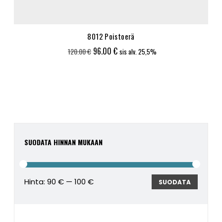
8012 Poistoerä
Alkuperäinen
Nykyinen
96.00
€
120.00
€
sis alv. 25,5%
hinta
hinta
oli:
on:
120.00 €.
96.00 €.
SUODATA HINNAN MUKAAN
Hinta:
90 €
—
100 €
Minimi
Maksim
SUODATA