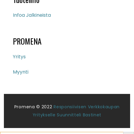
Infoa Jalkineista
PROMENA
Yritys
Myynti
Promena © 2022
Responsiivisen Verkkokaupan
Yritykselle Suunnitteli Bastinet
Search But
Search