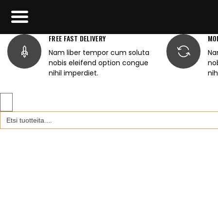
FREE FAST DELIVERY
MO
Nam liber tempor cum soluta
Na
nobis eleifend option congue
no
nihil imperdiet.
nih
Search
for: